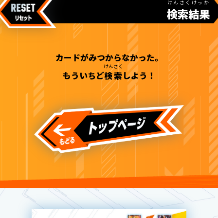
けんさくけっか
検索結果
カードがみつからなかった。
けんさく
もういちど
検索
しよう！