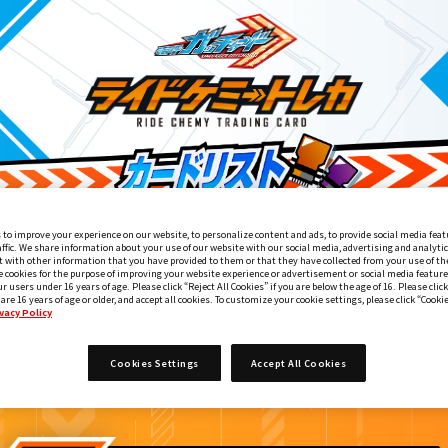
 to improve your experience on our website, to personalize content and ads, to provide social media feat
affic. We share information about your use of our website with our social media, advertising and analyti
 with other information that you have provided to them or that they have collected from your use of the
e cookies for the purpose of improving your website experience or advertisement or social media feature
ur users under 16 years of age. Please click “Reject All Cookies” if you are below the age of 16. Please click
 are 16 years of age or older, and accept all cookies. To customize your cookie settings, please click “Cooki
vacy Policy
Cookies Settings
Accept All Cookies
DXドレッドライバー付属
5