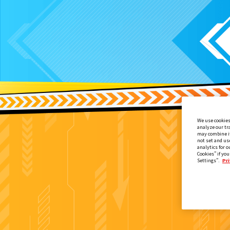
We use cookies
analyze our tr
may combine it
not set and us
analytics for o
Cookies” if you
Settings”.
Pri