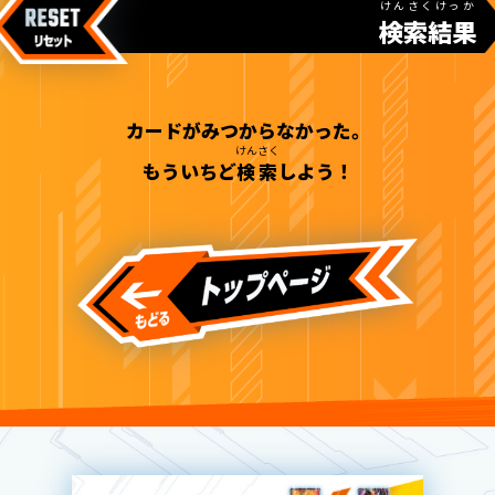
けんさくけっか
検索結果
カードがみつからなかった。
けんさく
もういちど
検索
しよう！