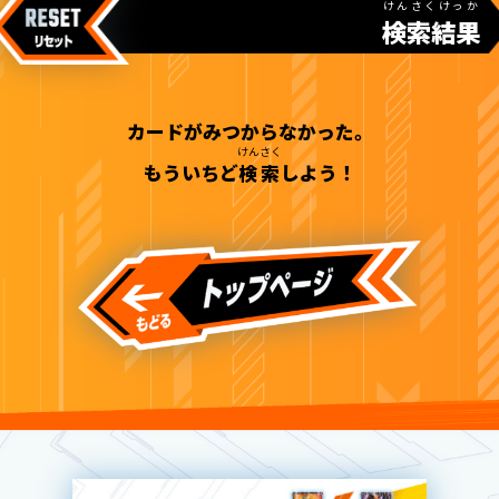
けんさくけっか
検索結果
カードがみつからなかった。
けんさく
もういちど
検索
しよう！