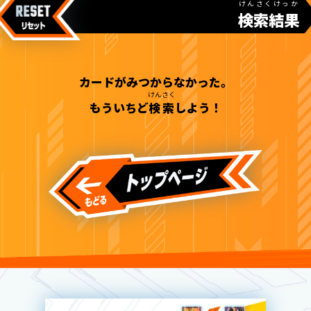
けんさくけっか
検索結果
カードがみつからなかった。
けんさく
もういちど
検索
しよう！